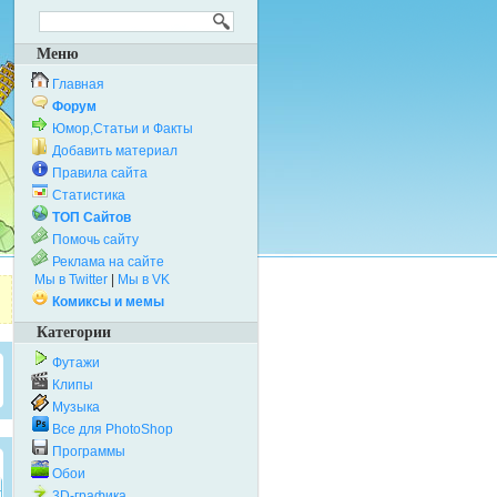
Меню
Главная
Форум
Юмор,Статьи и Факты
Добавить материал
Правила сайта
Статистика
ТОП Сайтов
Помочь сайту
Реклама на сайте
Мы в Twitter
|
Мы в VK
Комиксы и мемы
Категории
Футажи
Клипы
Музыка
Все для PhotoShop
Программы
Обои
3D-графика