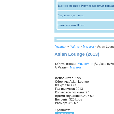
Такие места скоро будут пользоваться попул
Подставка для... кота.
Новое меню от Diz-cs
Главная
»
Файлы
»
Музыка
» Asian Loun
Asian Lounge (2013)
Опубликовал:
MuzonVam
|
Дата публ
Раздел:
Музыка
Исполнитель:
VA
Сборник:
Asian Lounge
Жанр:
ChillOut
Год выпуска:
2013
Кол-во композиций:
27
Время звучания:
02:26:50
Битрейт:
320 kbps
Размер:
369 Mb
Треклист: