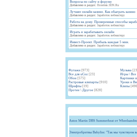
Вопросы по сайту и форуму
Добавлено в раздел:
Позитив.3DN.Ru
Лучшее онлайн казино. Как обыграть казино
Добавлено в раздел:
Заработок вебмастеру
Работа на дому. Проверенные способы зараб
Добавлено в раздел:
Заработок вебмастеру
Играть и зарабатывать онлайн
Добавлено в раздел:
Заработок вебмастеру
Инвест-Проект. Прибыль каждые 5 мин.
Добавлено в раздел:
Заработок вебмастеру
Футажи
[973]
Музыка
[2
Все для uCoz
[23]
Игры \ Все
Обои
[575]
Картинки 
Растровые клипарты
[910]
Уроки и В
Шрифты
[19]
Клипы
[490
Прочее \ Другое
[828]
Aston Martin DBS Summerheat от Wheelsandm
Электробритвы Babyliss: "Так мы чувствуем 