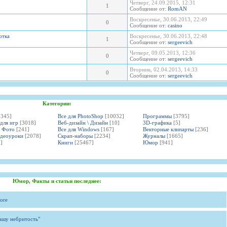
Четверг, 24.09.2015, 12:31
1
Сообщение от:
RomAN
Воскресенье, 30.06.2013, 22:49
0
Сообщение от:
casino
отка
Воскресенье, 30.06.2013, 22:48
1
Сообщение от:
sergeevich
Четверг, 09.05.2013, 12:36
0
Сообщение от:
sergeevich
Вторник, 02.04.2013, 14:33
0
Сообщение от:
sergeevich
Категории:
3345]
Все для PhotoShop
[10032]
Программы
[3795]
 для игр
[3018]
Веб-дизайн \ Дизайн
[10]
3D-графика
[5]
и Фото
[241]
Все для Windows
[167]
Векторные клипарты
[236]
идеоуроки
[2078]
Скрап-наборы
[2234]
Журналы
[1665]
]
Книги
[25467]
Юмор
[941]
Юмор, Факты и статьи последнее:
ore
вашу небритость"