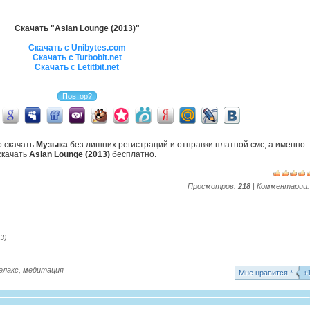
Скачать "Asian Lounge (2013)"
Скачать с Unibytes.com
Скачать с Turbobit.net
Скачать с Letitbit.net
о скачать
Музыка
без лишних регистраций и отправки платной смс, а именно
скачать
Asian Lounge (2013)
бесплатно.
Просмотров:
218
| Комментарии
13)
елакс
,
медитация
Mне нравится *
+