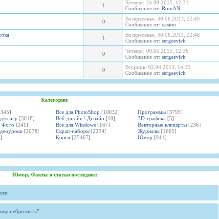
Четверг, 24.09.2015, 12:31
1
Сообщение от:
RomAN
Воскресенье, 30.06.2013, 22:49
0
Сообщение от:
casino
отка
Воскресенье, 30.06.2013, 22:48
1
Сообщение от:
sergeevich
Четверг, 09.05.2013, 12:36
0
Сообщение от:
sergeevich
Вторник, 02.04.2013, 14:33
0
Сообщение от:
sergeevich
Категории:
3345]
Все для PhotoShop
[10032]
Программы
[3795]
 для игр
[3018]
Веб-дизайн \ Дизайн
[10]
3D-графика
[5]
и Фото
[241]
Все для Windows
[167]
Векторные клипарты
[236]
идеоуроки
[2078]
Скрап-наборы
[2234]
Журналы
[1665]
]
Книги
[25467]
Юмор
[941]
Юмор, Факты и статьи последнее:
ore
вашу небритость"