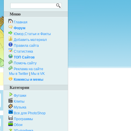
Меню
Главная
Форум
Юмор,Статьи и Факты
Добавить материал
Правила сайта
Статистика
ТОП Сайтов
Помочь сайту
Реклама на сайте
Мы в Twitter
|
Мы в VK
Комиксы и мемы
Категории
Футажи
Клипы
Музыка
Все для PhotoShop
Программы
Обои
3D-графика