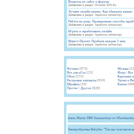
Вопросы по сайту и форуму
Добавлено в раздел:
Позитив.3DN.Ru
Лучшее онлайн казино. Как обыграть казино
Добавлено в раздел:
Заработок вебмастеру
Работа на дому. Проверенные способы зараб
Добавлено в раздел:
Заработок вебмастеру
Играть и зарабатывать онлайн
Добавлено в раздел:
Заработок вебмастеру
Инвест-Проект. Прибыль каждые 5 мин.
Добавлено в раздел:
Заработок вебмастеру
Футажи
[973]
Музыка
[2
Все для uCoz
[23]
Игры \ Все
Обои
[575]
Картинки 
Растровые клипарты
[910]
Уроки и В
Шрифты
[19]
Клипы
[490
Прочее \ Другое
[828]
Aston Martin DBS Summerheat от Wheelsandm
Электробритвы Babyliss: "Так мы чувствуем 