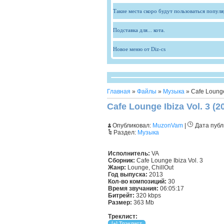
Такие места скоро будут пользоваться попул
Подставка для... кота.
Новое меню от Diz-cs
Главная
»
Файлы
»
Музыка
» Cafe Lounge 
Cafe Lounge Ibiza Vol. 3 (2
Опубликовал:
MuzonVam
|
Дата публ
Раздел:
Музыка
Исполнитель:
VA
Сборник:
Cafe Lounge Ibiza Vol. 3
Жанр:
Lounge, ChillOut
Год выпуска:
2013
Кол-во композиций:
30
Время звучания:
06:05:17
Битрейт:
320 kbps
Размер:
363 Mb
Треклист: