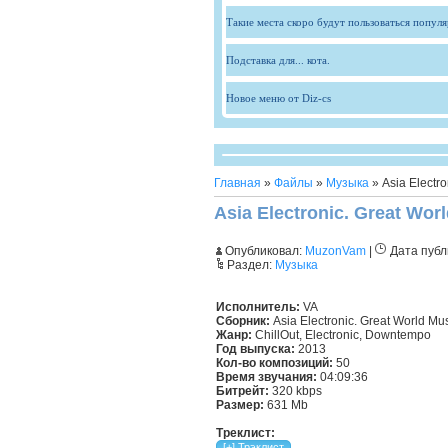
Такие места скоро будут пользоваться попул
Подставка для... кота.
Новое меню от Diz-cs
Главная
»
Файлы
»
Музыка
» Asia Electro
Asia Electronic. Great Wor
Опубликовал:
MuzonVam
|
Дата публ
Раздел:
Музыка
Исполнитель:
VA
Сборник:
Asia Electronic. Great World Mu
Жанр:
ChillOut, Electronic, Downtempo
Год выпуска:
2013
Кол-во композиций:
50
Время звучания:
04:09:36
Битрейт:
320 kbps
Размер:
631 Mb
Треклист: