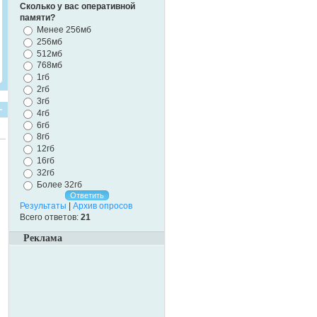
Сколько у вас оперативной
памяти?
Менее 256мб
256мб
512мб
768мб
1гб
2гб
3гб
4гб
6гб
8гб
12гб
16гб
32гб
Более 32гб
Результаты
|
Архив опросов
Всего ответов:
21
Реклама