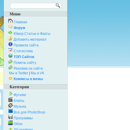
Меню
Главная
Форум
Юмор,Статьи и Факты
Добавить материал
Правила сайта
Статистика
ТОП Сайтов
Помочь сайту
Реклама на сайте
Мы в Twitter
|
Мы в VK
Комиксы и мемы
Категории
Футажи
Клипы
Музыка
Все для PhotoShop
Программы
Обои
3D-графика