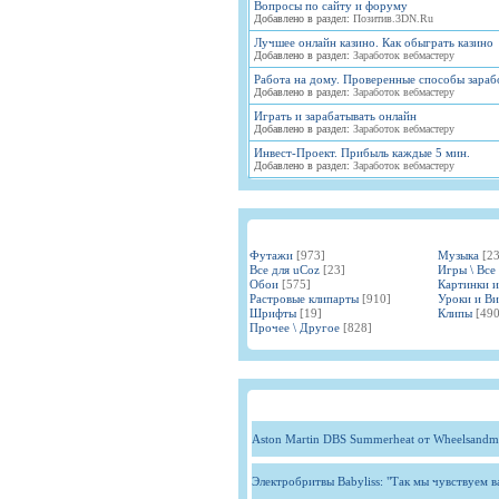
Вопросы по сайту и форуму
Добавлено в раздел:
Позитив.3DN.Ru
Лучшее онлайн казино. Как обыграть казино
Добавлено в раздел:
Заработок вебмастеру
Работа на дому. Проверенные способы зараб
Добавлено в раздел:
Заработок вебмастеру
Играть и зарабатывать онлайн
Добавлено в раздел:
Заработок вебмастеру
Инвест-Проект. Прибыль каждые 5 мин.
Добавлено в раздел:
Заработок вебмастеру
Футажи
[973]
Музыка
[2
Все для uCoz
[23]
Игры \ Все
Обои
[575]
Картинки 
Растровые клипарты
[910]
Уроки и В
Шрифты
[19]
Клипы
[490
Прочее \ Другое
[828]
Aston Martin DBS Summerheat от Wheelsandm
Электробритвы Babyliss: "Так мы чувствуем 