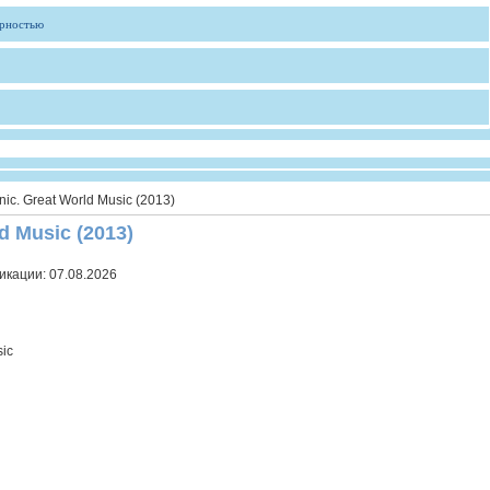
ярностью
nic. Great World Music (2013)
ld Music (2013)
икации:
07.08.2026
sic