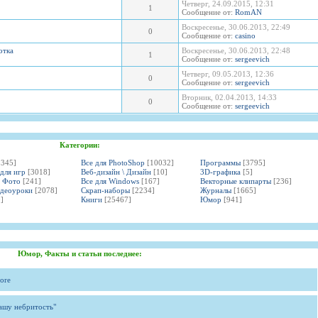
Четверг, 24.09.2015, 12:31
1
Сообщение от:
RomAN
Воскресенье, 30.06.2013, 22:49
0
Сообщение от:
casino
отка
Воскресенье, 30.06.2013, 22:48
1
Сообщение от:
sergeevich
Четверг, 09.05.2013, 12:36
0
Сообщение от:
sergeevich
Вторник, 02.04.2013, 14:33
0
Сообщение от:
sergeevich
Категории:
3345]
Все для PhotoShop
[10032]
Программы
[3795]
 для игр
[3018]
Веб-дизайн \ Дизайн
[10]
3D-графика
[5]
и Фото
[241]
Все для Windows
[167]
Векторные клипарты
[236]
идеоуроки
[2078]
Скрап-наборы
[2234]
Журналы
[1665]
]
Книги
[25467]
Юмор
[941]
Юмор, Факты и статьи последнее:
ore
вашу небритость"