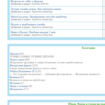
Вопросы по сайту и форуму
Добавлено в раздел:
Позитив.3DN.Ru
Лучшее онлайн казино. Как обыграть казино
Добавлено в раздел:
Заработок вебмастеру
Работа на дому. Проверенные способы заработка
Добавлено в раздел:
Заработок вебмастеру
Играть и зарабатывать онлайн
Добавлено в раздел:
Заработок вебмастеру
Инвест-Проект. Прибыль каждые 5 мин.
Добавлено в раздел:
Заработок вебмастеру
Категории:
Цитаты
[94]
ТОЛЬКО САМЫЕ ЛУЧШИЕ ЦИТАТЫ!
Чудеса света
[84]
Невероятно красивые и самые потаенные уголки нашей планеты.
Интересные факты
[219]
Самые невероятные факты со всего света.
Убейся Позитивом :D
[129]
— Тут хорошее настроение — Забавные фотоприколы — Жизненные комиксы (:
Комиксы
[6]
Комиксы и мемы на любой вкус.
История
[2]
Наука и техника
[9]
Интересное
[27]
Юмор, Факты и статьи послед