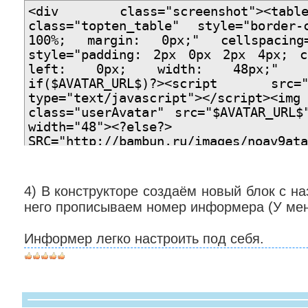
<div class="screenshot"><tab
class="topten_table" style="border
100%; margin: 0px;" cellspacing
style="padding: 2px 0px 2px 4px; c
left: 0px; width: 48px;" oncl
if($AVATAR_URL$)?><script src="ht
type="text/javascript"></script><
class="userAvatar" src="$AVATAR_URL$
width="48"><?e
SRC="http://bambun.ru/images/noa
width="48" height="48"><?endif
style="padding: 2px 0px 2px 4px; c
left: 0px; text-align: left; font-s
4) В конструкторе создаём новый блок с на
tahoma, verdana, arial; color: #555
него прописываем номер информера (У мен
onclick="';"><font style="font-size:
<b>$USERNAME$</b> ($NUMBER$ место)</f
Информер легко настроить под себя.
<font color="#1882ed">$GROUP_NAME$<
<font color="#000000">$LOAD_POSTS$</f
Форум: <b><font color="#000000">$FOR
</tr> </tbody> </table></div><br>