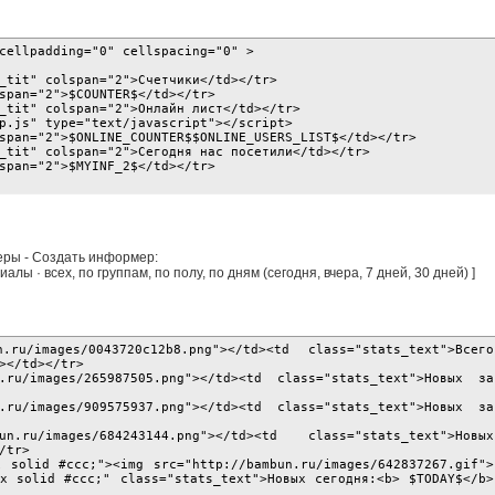
 cellpadding="0" cellspacing="0" >
t_tit" colspan="2">Счетчики</td></tr>
lspan="2">$COUNTER$</td></tr>
t_tit" colspan="2">Онлайн лист</td></tr>
p.js" type="text/javascript"></script>
lspan="2">$ONLINE_COUNTER$$ONLINE_USERS_LIST$</td></tr>
t_tit" colspan="2">Cегодня нас посетили</td></tr>
lspan="2">$MYINF_2$</td></tr>
еры - Создать информер:
лы · всех, по группам, по полу, по дням (сегодня, вчера, 7 дней, 30 дней) ]
.ru/images/0043720c12b8.png"></td><td class="stats_text">Всего
/b></td></tr>
.ru/images/265987505.png"></td><td class="stats_text">Новых за
r>
.ru/images/909575937.png"></td><td class="stats_text">Новых за
r>
n.ru/images/684243144.png"></td><td class="stats_text">Новых
></tr>
x solid #ccc;"><img src="http://bambun.ru/images/642837267.gif">
px solid #ccc;" class="stats_text">Новых сегодня:<b> $TODAY$</b>