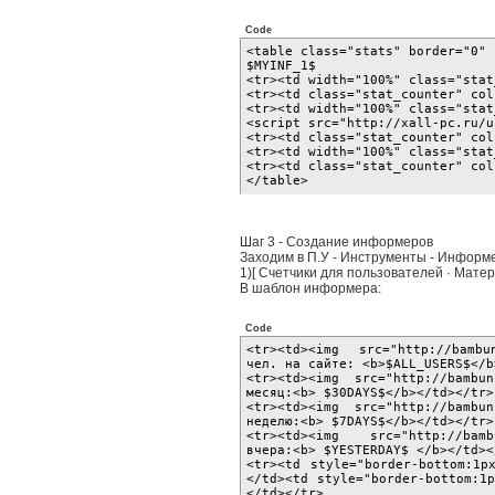
Code
<table class="stats" border="0"
$MYINF_1$
<tr><td width="100%" class="sta
<tr><td class="stat_counter" co
<tr><td width="100%" class="sta
<script src="http://xall-pc.ru/u
<tr><td class="stat_counter" co
<tr><td width="100%" class="sta
<tr><td class="stat_counter" co
</table>
Шаг 3 - Создание информеров
Заходим в П.У - Инструменты - Информ
1)[ Счетчики для пользователей · Материа
В шаблон информера:
Code
<tr><td><img src="http://bambun
чел. на сайте: <b>$ALL_USERS$<
<tr><td><img src="http://bambun
месяц:<b> $30DAYS$</b></td></t
<tr><td><img src="http://bambun
неделю:<b> $7DAYS$</b></td></t
<tr><td><img src="http://bambu
вчера:<b> $YESTERDAY$ </b></td
<tr><td style="border-bottom:1p
</td><td style="border-bottom:1
</td></tr>