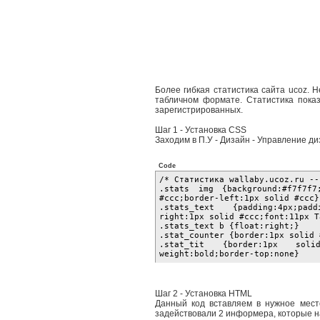
Более гибкая статистика сайта ucoz. Н
табличном формате. Статистика показ
зарегистрированных.
Шаг 1 - Установка CSS
Заходим в П.У - Дизайн - Управление д
Code
/* Статистика wallaby.ucoz.ru 
.stats img {background:#f7f7f7
#ccc;border-left:1px solid #cc
.stats_text {padding:4px;padd
right:1px solid #ccc;font:11px
.stats_text b {float:right;}
.stat_counter {border:1px solid
.stat_tit {border:1px solid #
weight:bold;border-top:none}
Шаг 2 - Установка HTML
Данный код вставляем в нужное место
задействовали 2 информера, которые н