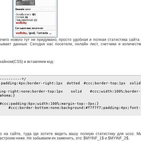
ечего нового тут не придумано, просто удобная и полная статистика сайта 
ывает данные: Сегодня нас посетили, онлайн лист, счетчики и количеств
изайном(CSS) и вставляем код:
------------*/
;padding:4px;border-right:1px dotted #ccc;border-top:1px solid
c}
ing-right:none;border-top:1px solid #ccc;width:100%;border-
 Tahoma;}
 #ccc;padding:6px;width:100%;margin-top:-3px;}
ccc;border-bottom:none;background:#f7f7f7;padding:4px;font-
 на сайте, туда где хотите видеть вашу полную статистику для ucoz. М
астроим ниже. Не забываем их заменить, это: $MYINF_1$ и $MYINF_2$.