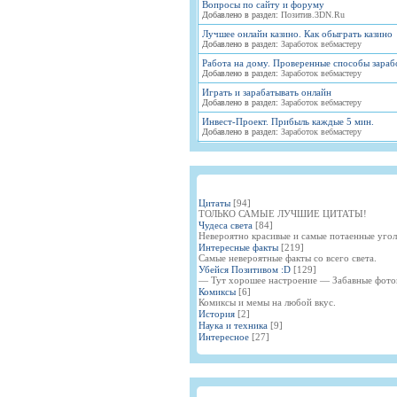
Вопросы по сайту и форуму
Добавлено в раздел:
Позитив.3DN.Ru
Лучшее онлайн казино. Как обыграть казино
Добавлено в раздел:
Заработок вебмастеру
Работа на дому. Проверенные способы зараб
Добавлено в раздел:
Заработок вебмастеру
Играть и зарабатывать онлайн
Добавлено в раздел:
Заработок вебмастеру
Инвест-Проект. Прибыль каждые 5 мин.
Добавлено в раздел:
Заработок вебмастеру
Цитаты
[94]
ТОЛЬКО САМЫЕ ЛУЧШИЕ ЦИТАТЫ!
Чудеса света
[84]
Невероятно красивые и самые потаенные угол
Интересные факты
[219]
Самые невероятные факты со всего света.
Убейся Позитивом :D
[129]
— Тут хорошее настроение — Забавные фото
Комиксы
[6]
Комиксы и мемы на любой вкус.
История
[2]
Наука и техника
[9]
Интересное
[27]