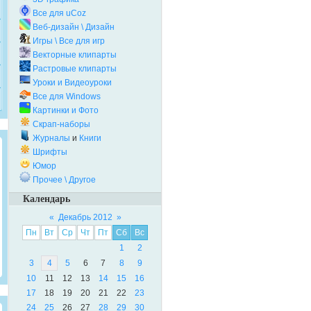
Все для uCoz
Веб-дизайн \ Дизайн
Игры \ Все для игр
Векторные клипарты
Растровые клипарты
Уроки и Видеоуроки
Все для Windows
Картинки и Фото
Скрап-наборы
Журналы
и
Книги
Шрифты
Юмор
Прочее \ Другое
Календарь
«
Декабрь 2012
»
Пн
Вт
Ср
Чт
Пт
Сб
Вс
1
2
3
4
5
6
7
8
9
10
11
12
13
14
15
16
17
18
19
20
21
22
23
24
25
26
27
28
29
30