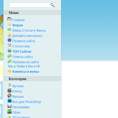
Меню
Главная
Форум
Юмор,Статьи и Факты
Добавить материал
Правила сайта
Статистика
ТОП Сайтов
Помочь сайту
Реклама на сайте
Мы в Twitter
|
Мы в VK
Комиксы и мемы
Категории
Футажи
Клипы
Музыка
Все для PhotoShop
Программы
Обои
3D-графика