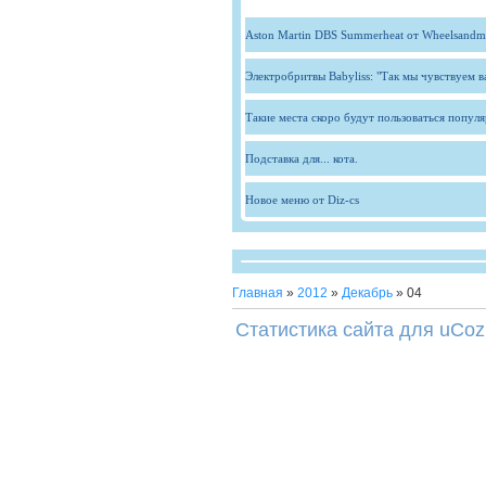
Aston Martin DBS Summerheat от Wheelsandm
Электробритвы Babyliss: "Так мы чувствуем 
Такие места скоро будут пользоваться попул
Подставка для... кота.
Новое меню от Diz-cs
Главная
»
2012
»
Декабрь
»
04
Статистика сайта для uCoz