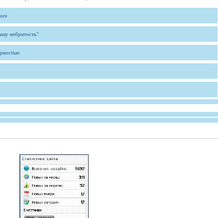
ore
вашу небритость"
ярностью