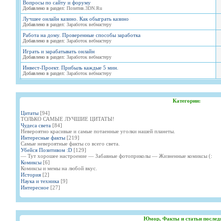
Вопросы по сайту и форуму
Добавлено в раздел:
Позитив.3DN.Ru
Лучшее онлайн казино. Как обыграть казино
Добавлено в раздел:
Заработок вебмастеру
Работа на дому. Проверенные способы заработка
Добавлено в раздел:
Заработок вебмастеру
Играть и зарабатывать онлайн
Добавлено в раздел:
Заработок вебмастеру
Инвест-Проект. Прибыль каждые 5 мин.
Добавлено в раздел:
Заработок вебмастеру
Категории:
Цитаты
[94]
ТОЛЬКО САМЫЕ ЛУЧШИЕ ЦИТАТЫ!
Чудеса света
[84]
Невероятно красивые и самые потаенные уголки нашей планеты.
Интересные факты
[219]
Самые невероятные факты со всего света.
Убейся Позитивом :D
[129]
— Тут хорошее настроение — Забавные фотоприколы — Жизненные комиксы (:
Комиксы
[6]
Комиксы и мемы на любой вкус.
История
[2]
Наука и техника
[9]
Интересное
[27]
Юмор, Факты и статьи послед