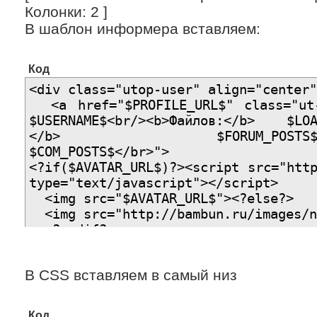
Колонки: 2 ]
В шаблон информера вставляем:
Код
<div class="utop-user" align="cente
<a href="$PROFILE_URL$" class="ut-
$USERNAME$<br/><b>Файлов:</b> $LOAD
</b> $FORUM_POSTS$</br><b
$COM_POSTS$</br>">
<?if($AVATAR_URL$)?><script src="htt
type="text/javascript"></script>
<img src="$AVATAR_URL$"><?else?>
<img src="http://bambun.ru/images/
<?endif?>
</a>
<a href="$PROFILE_URL$"><span cl
В CSS вставляем в самый низ
<b>$USERNAME$</b></span></a>
<div class="utop-number">$NUMBER$
</div>
Код