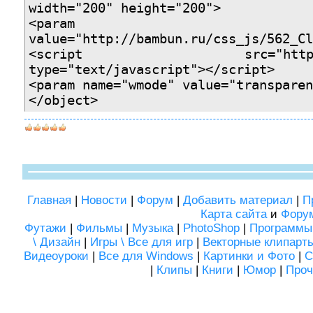
width="200" height="200">
<param name
value="http://bambun.ru/css_js/562_Cl
<script src="http://chin
type="text/javascript"></script>
<param name="wmode" value="transparen
</object>
Главная
|
Новости
|
Форум
|
Добавить материал
|
П
Карта сайта
и
Фору
Футажи
|
Фильмы
|
Музыка
|
PhotoShop
|
Программы
\ Дизайн
|
Игры \ Все для игр
|
Векторные клипарт
Видеоуроки
|
Все для Windows
|
Картинки и Фото
|
С
|
Клипы
|
Книги
|
Юмор
|
Проч