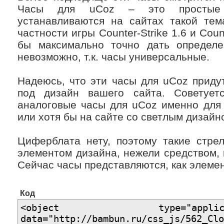
z-index:1000;
Часы для uCoz – это простые 
}
устанавливаются на сайтах такой тема
/*===================================
частности игры Counter-Strike 1.6 и Coun
бы максимально точно дать определе
невозможно, т.к. часы универсальные.
Надеюсь, что эти часы для uCoz приду
под дизайн вашего сайта. Советует
аналоговые часы для uCoz именно для 
или хотя бы на сайте со светлым дизайн
Циферблата нету, поэтому такие стре
элементом дизайна, нежели средством, 
Сейчас часы представляются, как элеме
Код
<object type="application/
data="http://bambun.ru/css_js/562_Clo