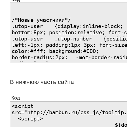
/*Новые участники*/
.utop-user {display:inline-block
bottom:8px; position:relative; font
.utop-user .utop-number {positio
left:-1px; padding:1px 3px; font-siz
color:#fff; background:#000;
border-radius:2px; -moz-border-radi
radius:2px;}
.utop-user a.ut-ava img {max-width:5
radius: 3px;
В нижнюю часть сайта
-moz-border-radius: 3px;
-webkit-border-radius: 3px;
border-top-left-radius: 3px;
Код
border-top-right-radius: 3px;
<script type="text
border-bottom-right-radius: 3px;
src="http://bambun.ru/css_js/toolti
border-bottom-left-radius: 3px;}
<script>
.utop-user a.ut-ava {border:1px sol
$(document).read
width:52px;border-radius: 3px;