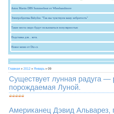
Aston Martin DBS Summerheat от Wheelsandmore
Электробритвы Babyliss: "Так мы чувствуем вашу небритость"
Такие места скоро будут пользоваться популярностью
Подставка для... кота.
Новое меню от Diz-cs
Главная
»
2012
»
Январь
»
09
Существует лунная радуга — 
порождаемая Луной.
Американец Дэвид Альварез,