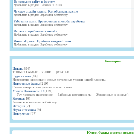
Вопросы по сайту и форуму
Добавлено в раздел:
Позитив.3DN.Ru
Лучшее онлайн казино. Как обыграть казино
Добавлено в раздел:
Заработок вебмастеру
Работа на дому. Проверенные способы заработка
Добавлено в раздел:
Заработок вебмастеру
Играть и зарабатывать онлайн
Добавлено в раздел:
Заработок вебмастеру
Инвест-Проект. Прибыль каждые 5 мин.
Добавлено в раздел:
Заработок вебмастеру
Категории:
Цитаты
[94]
ТОЛЬКО САМЫЕ ЛУЧШИЕ ЦИТАТЫ!
Чудеса света
[84]
Невероятно красивые и самые потаенные уголки нашей планеты.
Интересные факты
[219]
Самые невероятные факты со всего света.
Убейся Позитивом :D
[129]
— Тут хорошее настроение — Забавные фотоприколы — Жизненные комиксы (:
Комиксы
[6]
Комиксы и мемы на любой вкус.
История
[2]
Наука и техника
[9]
Интересное
[27]
Юмор, Факты и статьи послед