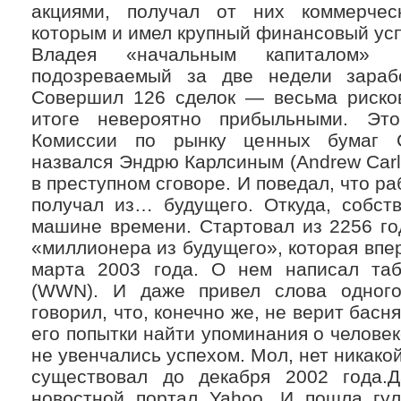
акциями, получал от них коммерчес
которым и имел крупный финансовый усп
Владея «начальным капиталом» 
подозреваемый за две недели зараб
Совершил 126 сделок — весьма рисков
итоге невероятно прибыльными. Эт
Комиссии по рынку ценных бумаг С
назвался Эндрю Карлсиным (Andrew Carls
в преступном сговоре. И поведал, что р
получал из… будущего. Откуда, собст
машине времени. Стартовал из 2256 го
«миллионера из будущего», которая впе
марта 2003 года. О нем написал та
(WWN). И даже привел слова одного
говорил, что, конечно же, не верит бас
его попытки найти упоминания о челове
не увенчались успехом. Мол, нет никако
существовал до декабря 2002 года.
новостной портал Yahoo. И пошла гул