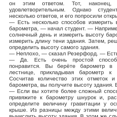
он этим ответом. Тот, наконец, 
удовлетворительным. Однако студе
несколько ответов, и его попросили откр
— Есть несколько способов измерить 
барометра, — начал студент. — Наприме
солнечный день и измерить высоту баро
измерить длину тени здания. Затем, р
определить высоту самого здания.
— Неплохо, — сказал Резерфорд. — Есть
— Да. Есть очень простой способ,
понравится. Вы берёте барометр в 
лестнице, прикладывая барометр к 
Сосчитав количество этих отметок 
барометра, вы получите высоту здания.
— Если вы хотите более сложный спос
привяжите к барометру шнурок и, раск
определите величину гравитации у ос
крыше. Из разницы между этими велич
вычислить высоту здания. В этом же слу