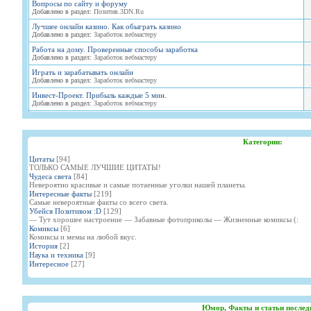
Вопросы по сайту и форуму
Добавлено в раздел:
Позитив.3DN.Ru
Лучшее онлайн казино. Как обыграть казино
Добавлено в раздел:
Заработок вебмастеру
Работа на дому. Проверенные способы заработка
Добавлено в раздел:
Заработок вебмастеру
Играть и зарабатывать онлайн
Добавлено в раздел:
Заработок вебмастеру
Инвест-Проект. Прибыль каждые 5 мин.
Добавлено в раздел:
Заработок вебмастеру
Категории:
Цитаты
[94]
ТОЛЬКО САМЫЕ ЛУЧШИЕ ЦИТАТЫ!
Чудеса света
[84]
Невероятно красивые и самые потаенные уголки нашей планеты.
Интересные факты
[219]
Самые невероятные факты со всего света.
Убейся Позитивом :D
[129]
— Тут хорошее настроение — Забавные фотоприколы — Жизненные комиксы (:
Комиксы
[6]
Комиксы и мемы на любой вкус.
История
[2]
Наука и техника
[9]
Интересное
[27]
Юмор, Факты и статьи послед