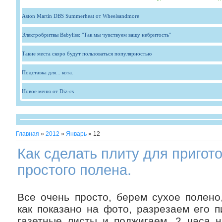
Aston Martin DBS Summerheat от Wheelsandmore
Электробритвы Babyliss: "Так мы чувствуем вашу небритость"
Такие места скоро будут пользоваться популярностью
Подставка для... кота.
Новое меню от Diz-cs
Главная
»
2012
»
Январь
»
12
Как сделать плиту для пригот
простого полена.
Все очень просто, берем сухое полено
как показано на фото, разрезаем его 
газетные листы и поджигаем. 2 часа н