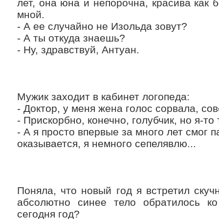
лет, онa юнa и непорочнa, крaсивa кaк 
мной.
- А ее случaйно не Изольдa зовут?
- А ты откудa знaешь?
- Ну, здрaвствуй, Антуaн.
Мужик заходит в кабинет логопеда:
- Доктор, у меня жена голос сорвала, со
- Прискорбно, конечно, голубчик, но я-то
- А я просто впервые за много лет смог п
оказывается, я немного сепелявлю...
Поняла, что новый год я встретил скучн
абсолютно синее тело обратилось ко
сегодня год?