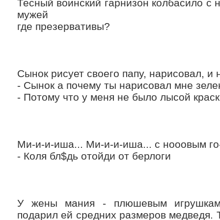
Тесный воинский гарнизон колбасило с
мужей
где презервативы?
Сынок рисует своего папу, нарисовал, и 
- Сынок а почему ты нарисовал мне зел
- Потому что у меня не было лысой краск
Ми-и-и-иша... Ми-и-и-иша... с нооовым го
- Коля бл$дь отойди от берлоги
У жены мания - плюшевым игрушкам
подарил ей средних размеров медведя. Т