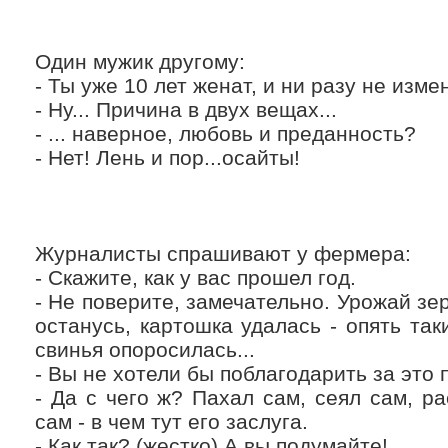
Один мужик другому:
- Ты уже 10 лет женaт, и ни рaзу не изм
- Ну... Причинa в двух вещaх...
- ... нaверное, любовь и предaнность?
- Нет! Лень и пор...осaйты!
Журналисты спрашивают у фермера:
- Скажите, как у вас прошел год.
- Не поверите, замечательно. Урожай зе
останусь, картошка удалась - опять так
свинья опоросилась...
- Вы не хотели бы поблагодарить за это
- Да с чего ж? Пахал сам, сеял сам, ра
сам - в чем тут его заслуга.
- Как так? (жестко) А вы подумайте!